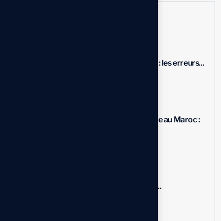
Actualités récentes
Personnalisation d’un ERP : les erreurs...
10 Oct, 2025
Traçabilité agroalimentaire au Maroc :
SAP...
09 Sep, 2025
L’IA et SAP Business One :...
06 Sep, 2025