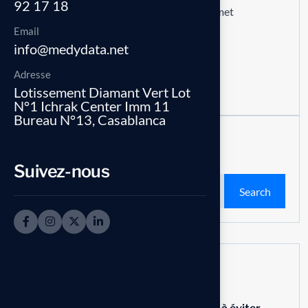
92 17 18
des performances système’, cet outil permet
d’analyser les requêtes SQL lentes,...
Email
info@medydata.net
Adresse
Read more
Lotissement Diamant Vert Lot
N°1 Ichrak Center Imm 11
Bureau N°13, Casablanca
Search
Suivez-nous
Search
Articles récents