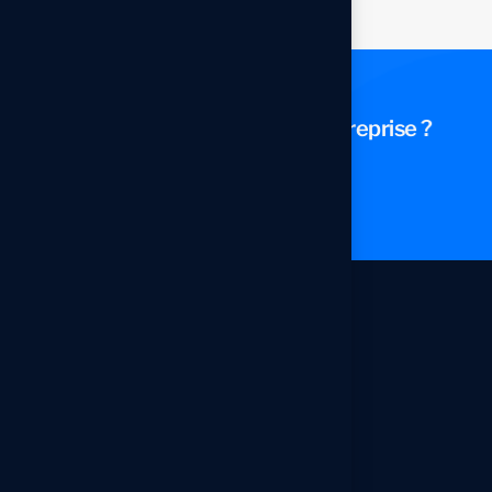
P
r
ê
t
à
T
r
a
n
s
f
o
r
m
e
r
V
o
t
r
e
E
n
t
r
e
p
r
i
s
e
?
Contactez-nous
Conatct
Adresse
Lotissement Diamant Vert Lot
N°1 Ichrak Center Imm 11