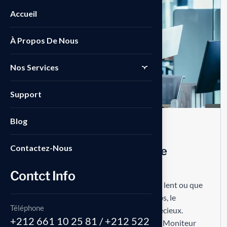
07
Accueil
AUG
À Propos De Nous
Nos Services
Support
Blog
Business
No Comments
Contactez-Nous
Analysez les lenteurs avec le
Moniteur de performance
Contct Info
Lorsque votre SAP Business One semble lent ou que
certaines transactions prennent du temps, le
Téléphone
Moniteur de performance est un allié précieux.
+212 661 10 25 81 / +212 522
Accessible via ‘Administration > Outils > Moniteur