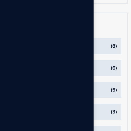
Catégories
Branding
(8)
Business
(6)
Consuting
(5)
Innovations
(3)