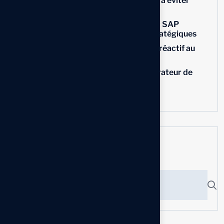
Personnalisation d’un ERP : les erreurs à éviter
pour réussir un projet SAP
Traçabilité agroalimentaire au Maroc : SAP
Business One et l’IA comme leviers stratégiques
L’IA et SAP Business One : du pilotage réactif au
pilotage prédictif
Utiliser les requêtes SQL dans le Générateur de
Requêtes
Personnaliser les menus utilisateur
Search here