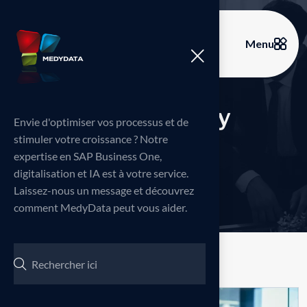
Menu
T
a
g
:
S
t
r
a
t
e
g
y
Envie d'optimiser vos processus et de
stimuler votre croissance ? Notre
expertise en SAP Business One,
Home
Blog
Strategy
>
>
digitalisation et IA est à votre service.
Laissez-nous un message et découvrez
comment MedyData peut vous aider.