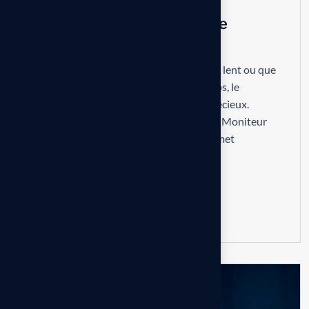
Analysez les lenteurs avec le
Moniteur de performance
Lorsque votre SAP Business One semble lent ou que
certaines transactions prennent du temps, le
Moniteur de performance est un allié précieux.
Accessible via ‘Administration > Outils > Moniteur
des performances système’, cet outil permet
d’analyser les requêtes SQL lentes,...
Read more
07
AUG