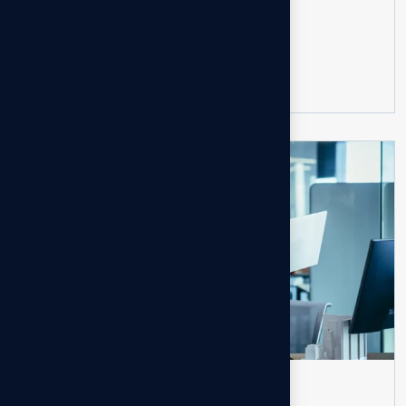
Read more
07
AUG
Business
No Comments