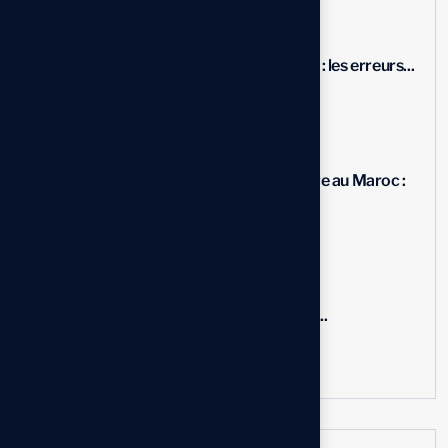
Personnalisation d’un ERP : les erreurs...
10 Oct, 2025
Traçabilité agroalimentaire au Maroc :
SAP...
09 Sep, 2025
L’IA et SAP Business One :...
06 Sep, 2025