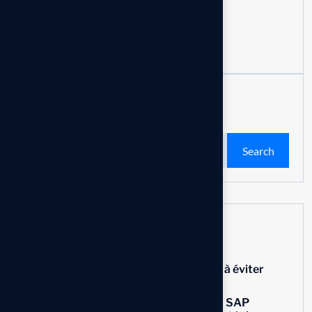
Read more
Search
Search
Articles récents
Personnalisation d’un ERP : les erreurs à éviter
pour réussir un projet SAP
Traçabilité agroalimentaire au Maroc : SAP