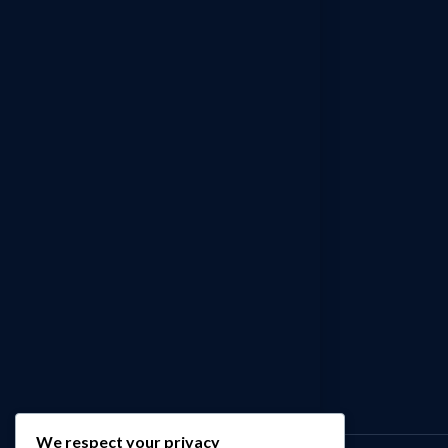
+212 522 92 17 18
Email
info@medydata.net
Resourses
Contactez-nous
Politique de confidentialité
Blog
Services
SAP ERP
Digitalisation
Intelligence Artificielle
We respect your privacy