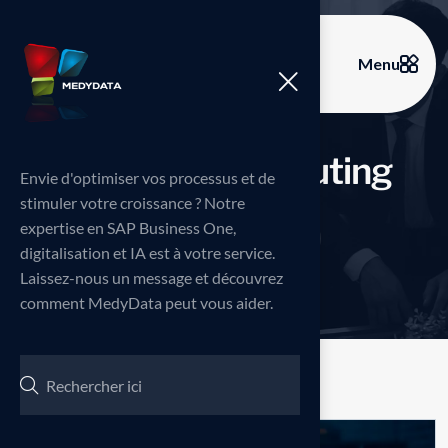
Menu
C
a
t
e
g
o
r
y
:
C
o
n
s
u
t
i
n
g
Envie d'optimiser vos processus et de
stimuler votre croissance ? Notre
expertise en SAP Business One,
Home
Blog
Consuting
>
>
digitalisation et IA est à votre service.
Laissez-nous un message et découvrez
comment MedyData peut vous aider.