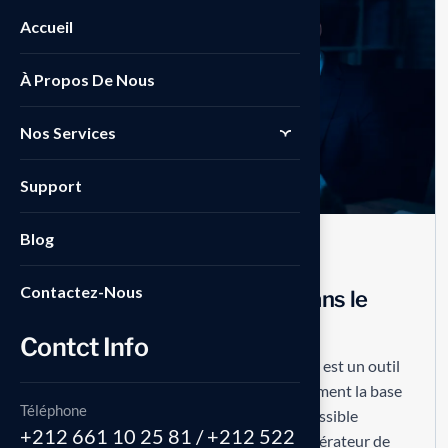
07
Accueil
AUG
À Propos De Nous
Nos Services
Support
Blog
Branding
No Comments
Contactez-Nous
Utiliser les requêtes SQL dans le
Générateur de Requêtes
Contct Info
Le Générateur de Requêtes dans SAP B1 est un outil
puissant qui permet d’interroger directement la base
Téléphone
de données à l’aide du langage SQL. Accessible
+212 661 10 25 81 / +212 522
depuis le menu ‘Outils > Requêtes > Générateur de