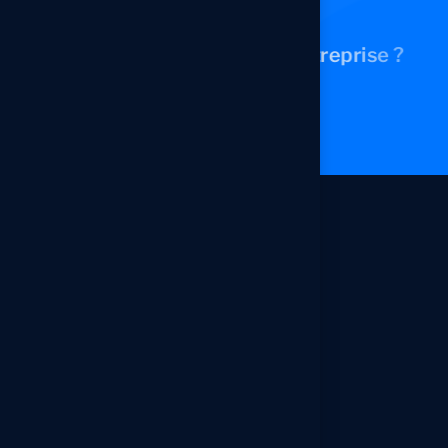
P
r
ê
t
à
T
r
a
n
s
f
o
r
m
e
r
V
o
t
r
e
E
n
t
r
e
p
r
i
s
e
?
Contactez-nous
Conatct
Adresse
Lotissement Diamant Vert Lot
N°1 Ichrak Center Imm 11
Bureau N°13, Casablanca
Téléphone