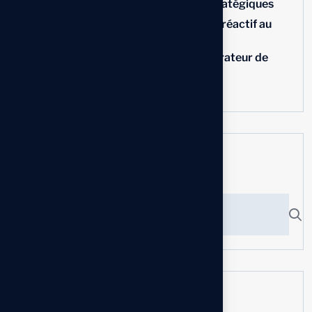
Business One et l’IA comme leviers stratégiques
L’IA et SAP Business One : du pilotage réactif au
pilotage prédictif
Utiliser les requêtes SQL dans le Générateur de
Requêtes
Personnaliser les menus utilisateur
Search here
Actualités récentes