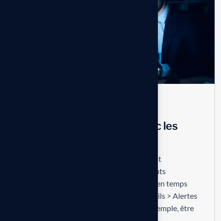
Business
No Comments
Automatiser les tâches avec les
Alertes
Les alertes SAP Business One permettent
d’automatiser la surveillance d’événements
importants et de notifier les utilisateurs en temps
réel. Elles sont configurables depuis ‘Outils > Alertes
> Définir une alerte’. Vous pouvez, par exemple, être
averti lorsqu’un stock passe sous...