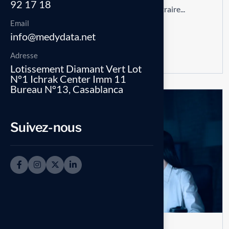
92 17 18
Requêtes’. Vous pouvez, par exemple, extraire...
Email
info@medydata.net
Read more
Adresse
Lotissement Diamant Vert Lot
N°1 Ichrak Center Imm 11
Bureau N°13, Casablanca
07
AUG
Suivez-nous