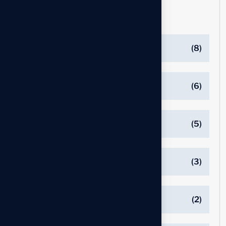
Catégories
Branding
(8)
Business
(6)
Consuting
(5)
Innovations
(3)
Managements
(2)