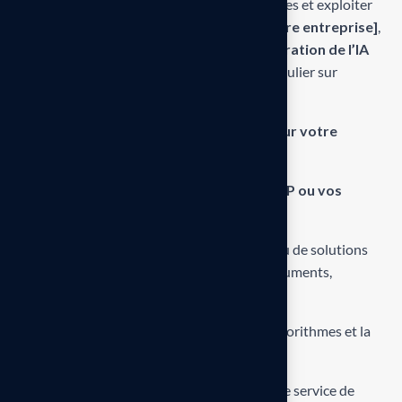
prise de décision, automatiser certaines tâches et exploiter
pleinement vos données. Chez
[Nom de votre entreprise]
,
nous proposons un
support dédié à l’intégration de l’IA
dans vos outils métier
, avec un focus particulier sur
l’écosystème SAP :
Conseil sur les cas d’usage pertinents pour votre
activité
Intégration de l’IA dans vos processus SAP ou vos
systèmes digitaux
Développement de modèles prédictifs
ou de solutions
d’automatisation intelligentes (factures, documents,
demandes internes)
Support continu
pour l’optimisation des algorithmes et la
fiabilité des résultats
Nous mettons l’intelligence artificielle à votre service de