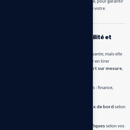
Notre équipe reste à vos côtés à chaque étape, pour garantir
la
fiabilité
, la
sécurité
et la
performance
de votre
environnement SAP.
Support SAP Business One : agilité et
proximité pour les PME
SAP Business One est une solution ERP puissante, mais elle
requiert un accompagnement de qualité pour en tirer
pleinement parti. Nous proposons un
support sur mesure
,
spécialement conçu pour les PME :
Assistance quotidienne
sur les modules clés : finance,
ventes, achats, stocks, production.
Personnalisation des rapports et tableaux de bord
selon
vos indicateurs métiers.
Développement de fonctionnalités spécifiques
selon vos