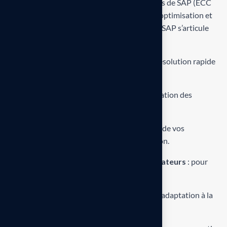
Nous accompagnons les entreprises équipées de SAP (ECC
ou S/4HANA) dans la gestion quotidienne, l’optimisation et
l’évolution de leurs systèmes. Notre support SAP s’articule
autour de plusieurs axes clés :
Maintenance corrective et préventive
: résolution rapide
des incidents et prévention des risques.
Support fonctionnel
: assistance sur l’utilisation des
modules SAP FI, CO, MM, SD, PP, etc.
Optimisation des performances
: analyse de vos
processus et recommandations d’amélioration.
Formation et accompagnement des utilisateurs
: pour
renforcer l’autonomie de vos équipes.
Support évolutif
: ajout de fonctionnalités, adaptation à la
croissance de votre activité.