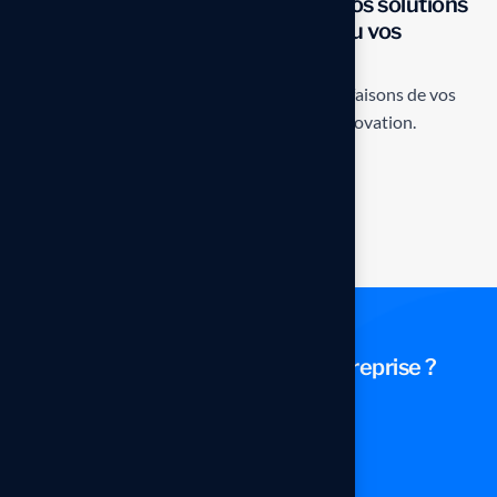
Besoin d’un support expert pour vos solutions
SAP, vos projets de digitalisation ou vos
ambitions en IA ?
Contactez-nous dès maintenant. Ensemble, faisons de vos
systèmes un moteur de performance et d’innovation.
.
P
r
ê
t
à
T
r
a
n
s
f
o
r
m
e
r
V
o
t
r
e
E
n
t
r
e
p
r
i
s
e
?
Contactez-nous