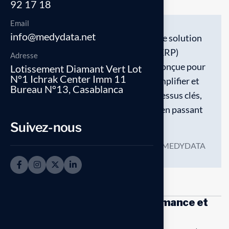
92 17 18
Email
info@medydata.net
SAP Business One est une solution
de gestion d’entreprise (ERP)
Adresse
complète et abordable, conçue pour
Lotissement Diamant Vert Lot
N°1 Ichrak Center Imm 11
les entreprises afin de simplifier et
Bureau N°13, Casablanca
d’automatiser leurs processus clés,
de la finance aux ventes, en passant
par les stocks.
Suivez-nous
MEDYDATA
Support SAP : stabilité, performance et
amélioration continue