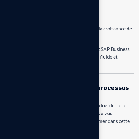
besoins.
Formation continue
des utilisateurs.
Support évolutif
pour adapter votre ERP à la croissance de
votre entreprise.
Notre objectif : vous offrir un environnement SAP Business
One parfaitement maîtrisé, pour une gestion fluide et
optimisée de vos opérations.
Support à la digitalisation des processus
métiers
La digitalisation ne se limite pas à installer un logiciel : elle
implique une
restructuration intelligente de vos
processus
. Notre rôle est de vous accompagner dans cette
transformation en vous apportant :