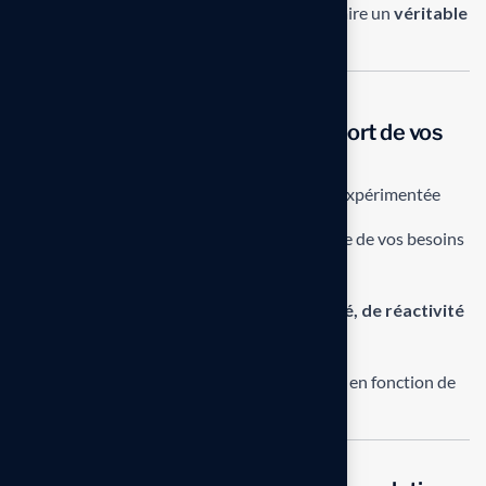
manière pragmatique et maîtrisée, pour en faire un
véritable
levier de productivité
.
Pourquoi nous choisir pour le support de vos
solutions SAP, digitales et IA ?
Une
équipe multidisciplinaire
, certifiée et expérimentée
Une
approche orientée résultats
et proche de vos besoins
métier
Un
engagement fort en matière de qualité, de réactivité
et de transparence
Une capacité à
faire évoluer vos systèmes
en fonction de
vos priorités