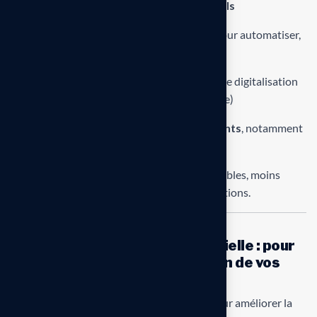
Un audit complet de vos processus actuels
Des recommandations personnalisées
pour automatiser,
simplifier ou repenser vos workflows
Un support opérationnel
à chaque phase de digitalisation
(conception, tests, déploiement, maintenance)
L’intégration fluide avec vos outils existants
, notamment
SAP et SAP Business One
Résultat : des processus plus rapides, plus fiables, moins
coûteux et capables de s’adapter à vos évolutions.
Support en Intelligence Artificielle : pour
aller plus loin dans l’exploitation de vos
données
L’IA représente une opportunité majeure pour améliorer la