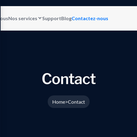
nous
Nos services
Support
Blog
Contactez-nous
C
o
n
t
a
c
t
Home
Contact
>