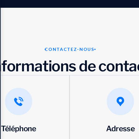
CONTACTEZ-NOUS
n
f
o
r
m
a
t
i
o
n
s
d
e
c
o
n
t
a
Téléphone
Adresse