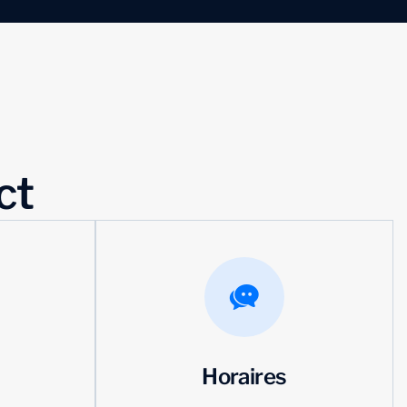
c
t
Horaires