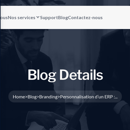
nous
Nos services
Support
Blog
Contactez-nous
B
l
o
g
D
e
t
a
i
l
s
Home
Blog
Branding
Personnalisation d’un ERP :...
>
>
>