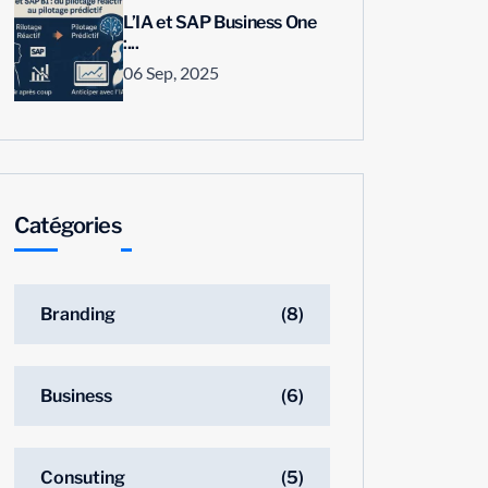
L’IA et SAP Business One
:...
06 Sep, 2025
Catégories
Branding
(8)
Business
(6)
Consuting
(5)