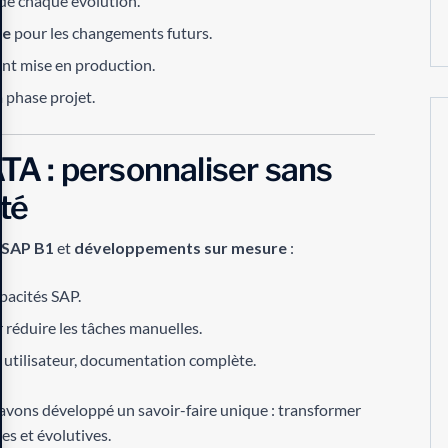
de chaque évolution.
ue
pour les changements futurs.
vant mise en production.
a phase projet.
A : personnaliser sans
té
 SAP B1
et
développements sur mesure
:
pacités SAP.
 réduire les tâches manuelles.
n utilisateur, documentation complète.
 avons développé un savoir-faire unique : transformer
s et évolutives.