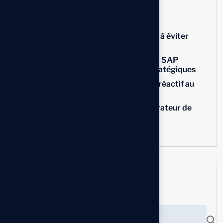
Articles récents
Personnalisation d’un ERP : les erreurs à éviter
pour réussir un projet SAP
Traçabilité agroalimentaire au Maroc : SAP
Business One et l’IA comme leviers stratégiques
L’IA et SAP Business One : du pilotage réactif au
pilotage prédictif
Utiliser les requêtes SQL dans le Générateur de
Requêtes
Personnaliser les menus utilisateur
Search here