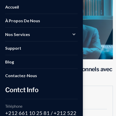
Accueil
À Propos De Nous
Nos Services
Support
Blog
Créez des documents professionnels avec
Crystal Reports
Contactez-Nous
Contct Info
Authored by
admin
Téléphone
+212 661 10 25 81 / +212 522
Date Released