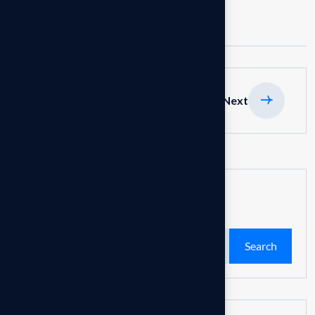
Share:
previous
Next
Search
Search