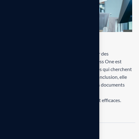
Conclusions
L’astuce d’utiliser Crystal Reports pour créer des
documents professionnels dans SAP Business One est
d’une valeur inestimable pour les entreprises qui cherchent
à aller au-delà des modèles standards. En conclusion, elle
offre la puissance de transformer de simples documents
transactionnels en outils de communication
professionnelle, hautement personnalisés et efficaces.
Tags :
Business
Design
Marketing