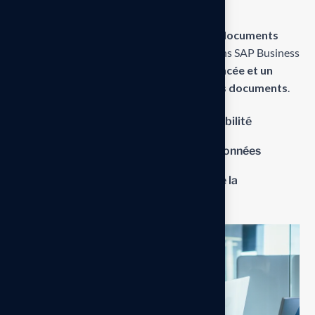
Les points forts
Le principal atout de l’astuce de
créer des documents
professionnels avec Crystal Reports
dans SAP Business
One est d’offrir une
personnalisation avancée et un
contrôle total sur la présentation de vos documents
.
Personnalisation Visuelle et Flexibilité
Enrichissement et Gestion des Données
Amélioration de l’Efficacité et de la
Communication