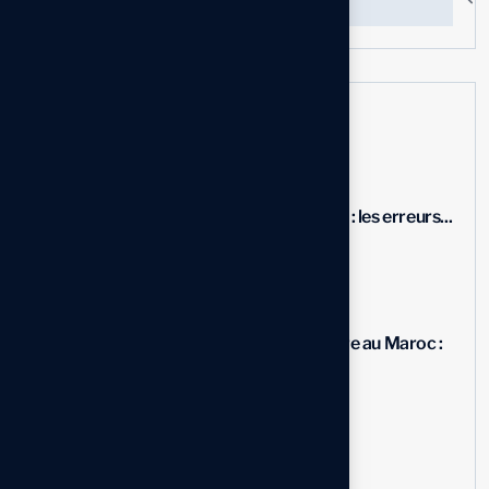
Actualités récentes
Personnalisation d’un ERP : les erreurs...
10 Oct, 2025
Traçabilité agroalimentaire au Maroc :
SAP...
09 Sep, 2025