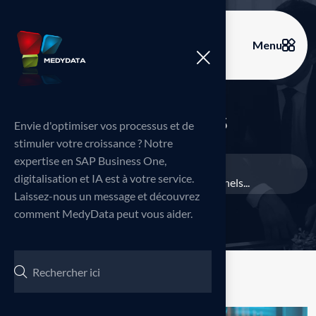
Menu
B
l
o
g
D
e
t
a
i
l
s
Envie d'optimiser vos processus et de
stimuler votre croissance ? Notre
expertise en SAP Business One,
Home
Blog
Branding
>
>
>
digitalisation et IA est à votre service.
Créez des documents professionnels...
Laissez-nous un message et découvrez
comment MedyData peut vous aider.