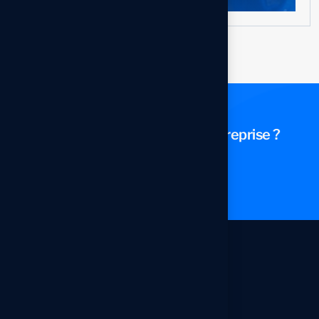
P
r
ê
t
à
T
r
a
n
s
f
o
r
m
e
r
V
o
t
r
e
E
n
t
r
e
p
r
i
s
e
?
Contactez-nous
Conatct