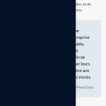
image de marque, d’éviter les erreurs manuelles, et de
répondre aux besoins spécifiques de vos clients.
SAP Business One est une
solution de gestion d’entreprise
(ERP) complète et abordable,
conçue pour les petites et
moyennes entreprises afin de
simplifier et d’automatiser leurs
processus clés, de la finance aux
ventes, en passant par les stocks.
MedyData