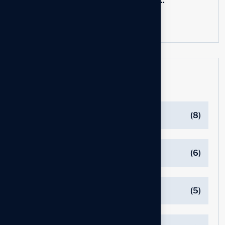
L’IA et SAP Business One :...
06 Sep, 2025
Catégories
Branding
(8)
Business
(6)
Consuting
(5)